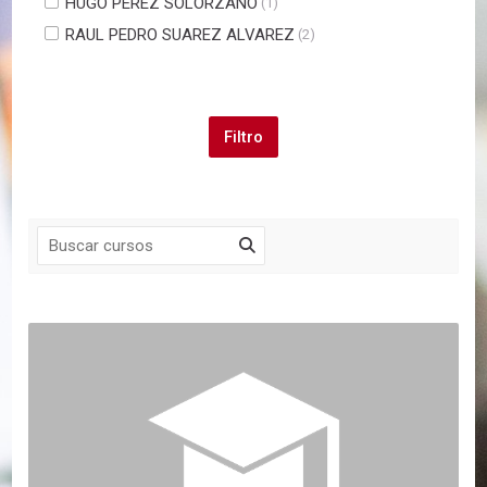
HUGO PEREZ SOLORZANO
(1)
RAUL PEDRO SUAREZ ALVAREZ
(2)
Salta Navegación
Navegación
Página Principal
Mis cursos
Mis cursos
Cursos
Programa de Apoyo a la Segunda Especialidad de la .
Seminarios
IX Programa de Alta Gerencia y Educación Médic