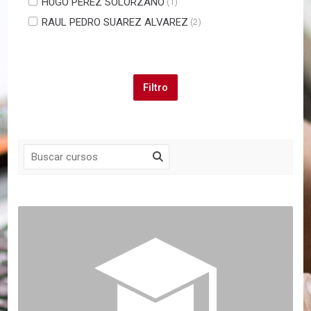
HUGO PEREZ SOLORZANO
(1)
RAUL PEDRO SUAREZ ALVAREZ
(2)
Salta Navegación
Navegación
Página Principal
Mis cursos
Mis cursos
Cursos
Programa de Apoyo a la Segunda Especialidad de la .
Seminarios
IX Programa de Alta Gerencia y Educación Médic