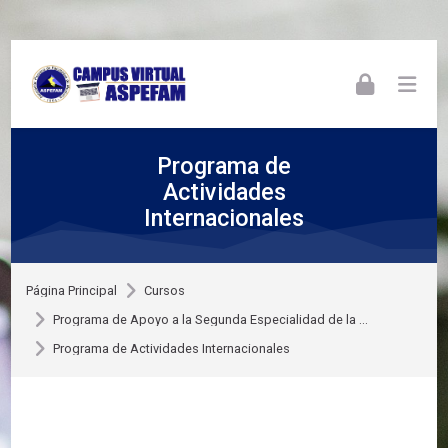
Skip to navigation
Skip to login form
Skip to footer
Salta al contenido principal
Programa de
Actividades
Internacionales
Página Principal
Cursos
Programa de Apoyo a la Segunda Especialidad de la ...
Programa de Actividades Internacionales