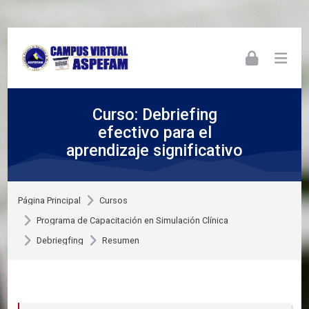
Skip to navigation
Skip to login form
Skip to footer
Salta al contenido principal
Curso: Debriefing
efectivo para el
aprendizaje significativo
Página Principal
Cursos
Programa de Capacitación en Simulación Clínica
Debriegfing
Resumen