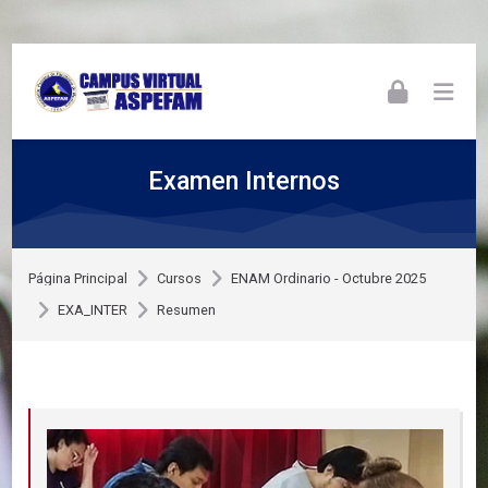
Skip to navigation
Skip to login form
Skip to footer
Salta al contenido principal
Examen Internos
Página Principal
Cursos
ENAM Ordinario - Octubre 2025
EXA_INTER
Resumen